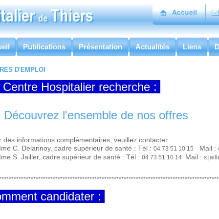
eil
Publications
Présentation
Actualités
Liens
D
RES D'EMPLOI
 Centre Hospitalier recherche :
♦
Professeur d'Activité Physique Adaptée
voir fiche de poste
 Découvrez l'ensemble de nos offres
 des informations complémentaires, veuillez contacter :
e C. Delannoy, cadre supérieur de santé : Tél :
Mail :
04 73 51 10 15
me S. Jailler, cadre supérieur de santé : Tél :
Mail :
04 73 51 10 14
s.jail
******************************************************************************************
mment candidater :