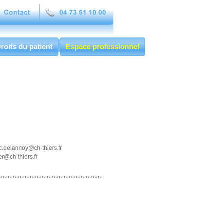
roits du patient
Espace professionnel
c.delannoy@ch-thiers.fr
ler@ch-thiers.fr
******************************************