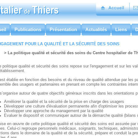
eil
Publications
Présentation
Actualités
Liens
D
NGAGEMENT POUR LA QUALITÉ ET LA SÉCURITÉ DES SOINS
> La politique qualité et sécurité des soins du Centre hospitalier de T
e politique qualité et sécurité des soins repose sur l'engagement et sur les v
’établissement.
 est établie en fonction des besoins et du niveau de qualité attendue par les pa
semble des usagers et partenaires en prenant en compte les contraintes intern
 s’organise autour de quatre objectifs généraux inscrits dans les orientations prio
Améliorer la qualité et la sécurité de la prise en charge des usagers
Développer une culture d'évaluation permanente afin d'optimiser les proce
Développer une approche du management par la qualité
Evaluer le dispositif et communiquer autour de la démarche qualité (bilans d
ise en œuvre de cette politique qualité et sécurité des soins est assurée par 
ues. Celui-ci regroupe personnels médicaux, soignants, techniques, administrat
ctions dans le domaine de la qualité et de la sécurité, prépare et conduit la pro
 les 4 ans.