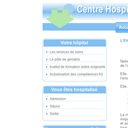
Accu
L'E
Votre hôpital
Les services de soins
Le pôle de gériatrie
Notr
de l
Institut de formation aides soignants
Elle
Actualisation des compétences AS
l’en
Elle
Vous êtes hospitalisé
Admission
Séjour
Sortie
La m
risq
et a
tous