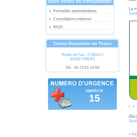
Vous venez en consultation
La m
Formalités administratives
Sant
Consultations externes
PASS
Centre Hospitalier de Thiers
Route de Fau - CS60012
63300 THIERS
Tél. : 04.73.51.10.00
appelez le
15
* *
Déco
Qual
< Re